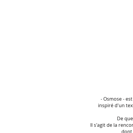
- Osmose - est
inspiré d'un te
De quel
Il s'agit de la ren
dont 