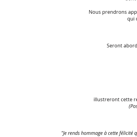
Nous prendrons appui
qui 
Seront abordé
illustreront cette
(Pos
"Je rends hommage à cette félicité q