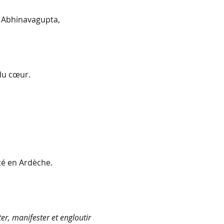
e Abhinavagupta,
 du cœur.
té en Ardèche.
er, manifester et engloutir