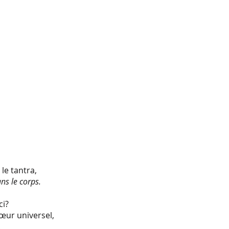
le tantra,
ans le corps.
ci?
cœur universel,
.