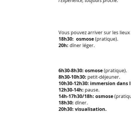
l'Expérience, toujours proche. "
Vous pouvez arriver sur les lieux
18h30: osmose
(pratique).
20h:
dîner léger.
6h30-8h30: osmose
(pratique).
8h30-10h30:
petit-déjeuner.
10h30-12h30: immersion dans l
12h30-14h:
pause.
14h-17h30/18h: osmose
(pratiq
18h30:
dîner.
20h30: visualisation.